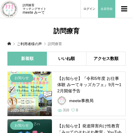
訪問療育
マッチングサイト
ログイン
会員登録
meete みーて
訪問療育
ご利用者様の声
訪問療育
新着順
いいね順
アクセス数順
お知らせ
【お知らせ】『令和5年度 お仕事
体験 みーてキッズカフェ』9月〜1
2月開催予告
meete事務局
310
0
2023.09.02
お知らせ
【お知らせ】発達障害向け性教育
「みーてのそわそわ教室」YouTub