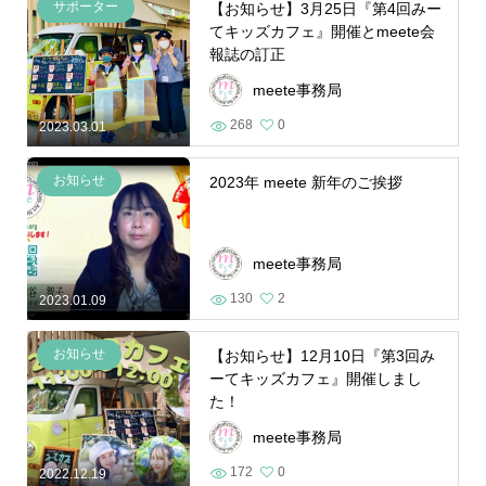
サポーター
【お知らせ】3月25日『第4回みー
てキッズカフェ』開催とmeete会
報誌の訂正
meete事務局
268
0
2023.03.01
お知らせ
2023年 meete 新年のご挨拶
meete事務局
130
2
2023.01.09
お知らせ
【お知らせ】12月10日『第3回み
ーてキッズカフェ』開催しまし
た！
meete事務局
172
0
2022.12.19