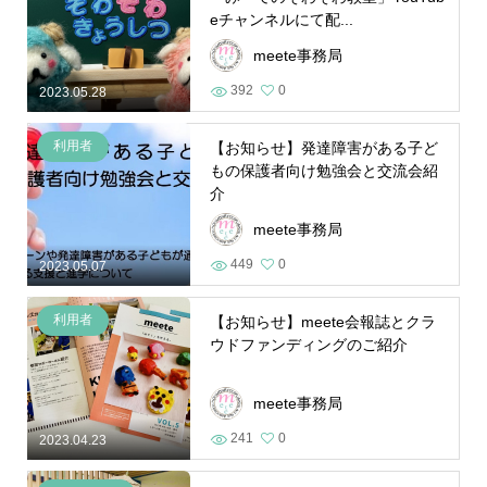
eチャンネルにて配...
meete事務局
392
0
2023.05.28
利用者
【お知らせ】発達障害がある子ど
もの保護者向け勉強会と交流会紹
介
meete事務局
449
0
2023.05.07
利用者
【お知らせ】meete会報誌とクラ
ウドファンディングのご紹介
meete事務局
241
0
2023.04.23