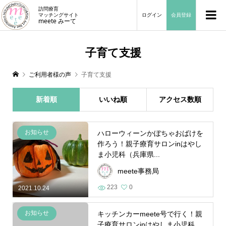
訪問療育
マッチングサイト
ログイン
会員登録
meete みーて
子育て支援
ご利用者様の声
子育て支援
新着順
いいね順
アクセス数順
お知らせ
ハローウィーンかぼちゃおばけを
作ろう！親子療育サロンinはやし
ま小児科（兵庫県...
meete事務局
223
0
2021.10.24
お知らせ
キッチンカーmeete号で行く！親
子療育サロンinはやしま小児科