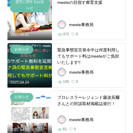
運営に関するお知
meeteの目指す療育支援
らせ
meete事務局
472
0
2021.06.01
お知らせ
緊急事態宣言発令中は何度利用し
てもサポート料はmeeteがご負担
いたします!!
meete事務局
100
0
2021.04.24
お知らせ
プロレスラーレジェンド藤波辰爾
さんとの対談取材掲載誌発行！
meete事務局
61
0
2021.04.16