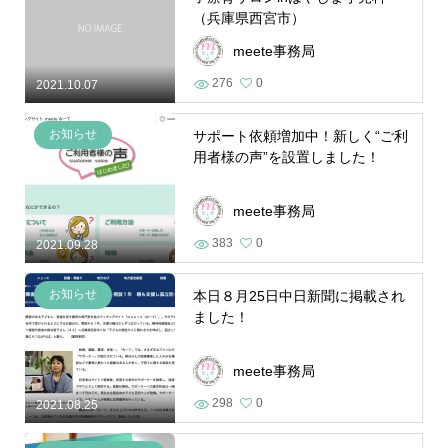
（兵庫県西宮市）
meete事務局
276
0
2021.10.07
お知らせ
サポート依頼増加中！新しく“ご利
用者様の声”を設置しました！
meete事務局
383
0
2021.09.28
お知らせ
本日８月25日中日新聞に掲載され
ました！
meete事務局
298
0
2021.08.25