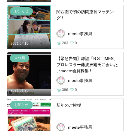
お知らせ
関西圏で初の訪問療育マッチン
グ！
meete事務局
263
0
2021.04.10
未分類
【緊急告知】雑誌「B.S.TIMES」
プロレスラー藤波辰爾氏に会いた
いmeete会員募集！
meete事務局
396
0
2021.01.25
お知らせ
新年のご挨拶
meete事務局