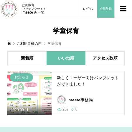
訪問療育
マッチングサイト
ログイン
会員登録
meete みーて
学童保育
ご利用者様の声
学童保育
新着順
いいね順
アクセス数順
お知らせ
新しくユーザー向けパンフレット
ができました！
meete事務局
262
0
2020.09.11