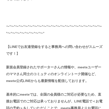
〜*〜*〜*〜*〜*〜*〜*〜*〜*〜*〜*〜*〜*〜*〜*〜*〜*〜*〜*〜*〜
*〜*〜*〜*〜*〜*〜*〜*〜*
【LINEでお友達登録をすると事務局への問い合わせがスムーズ
です！】
新規会員登録されたサポーターさんの情報や、meeteユーザー
のママさん同士のコミュティのオンライントーク開催など、
meete公式LINEからも最新情報を配信しております。
基本的にmeeteでは、全国の会員様のご対応が必要なため、直
接お電話でのご対応は承っておりませんが、LINE電話で＜お電
話の予約＞をしていただくことで、meete事務局よりお電話に