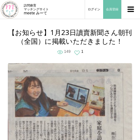
訪問療育
マッチングサイト
ログイン
会員登録
meete みーて
【お知らせ】1月23日讀賣新聞さん朝刊
（全国）に掲載いただきました！
149
1