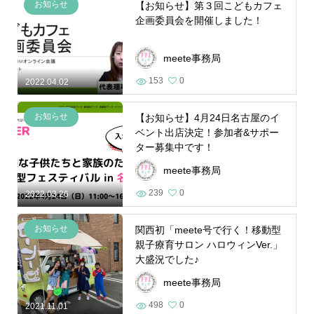
お知らせ
【お知らせ】第３回こどもカフェ
企画委員会を開催しました！
meete事務局
153
0
2022.04.02
お知らせ
【お知らせ】4月24日名古屋のイ
ベント出店決定！参加者&サポー
ター募集中です！
meete事務局
239
0
2022.03.26
お知らせ
関西初「meete号で行く！移動型
親子療育サロン ハロウィンVer.」
大盛況でした♪
meete事務局
498
0
2021.11.01