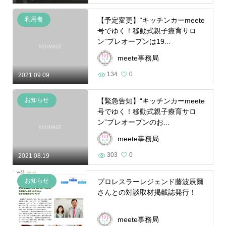
利用者
【予定変更】“キッチンカーmeete
号でゆく！移動式親子療育サロ
ン”プレオープンは19...
meete事務局
134
0
2021.09.09
お知らせ
【緊急告知】“キッチンカーmeete
号でゆく！移動式親子療育サロ
ン”プレオープンのお...
meete事務局
303
0
2021.08.19
お知らせ
プロレスラーレジェンド藤波辰爾
さんとの対談取材掲載誌発行！
meete事務局