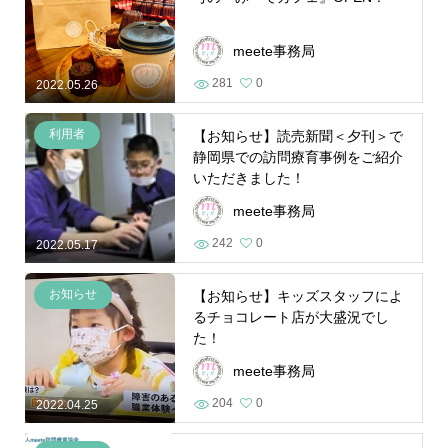
meete事務局
281
0
2022.05.26
利用者
【お知らせ】読売新聞＜夕刊＞で
静岡県での訪問療育事例をご紹介
いただきました！
meete事務局
242
0
2022.05.17
お知らせ
【お知らせ】キッズスタッフによ
るチョコレート店が大盛況でし
た！
meete事務局
204
0
2022.04.25