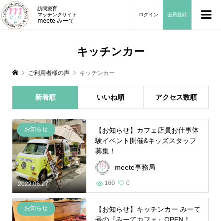
訪問療育
マッチングサイト
ログイン
会員登録
meete みーて
キッチンカー
ご利用者様の声
キッチンカー
新着順
いいね順
アクセス数順
お知らせ
【お知らせ】カフェ店員お仕事体
験イベント開催&キッズスタッフ
募集！
meete事務局
160
0
2022.06.27
お知らせ
【お知らせ】キッチンカー みーて
号の『みーてカフェ』OPEN！