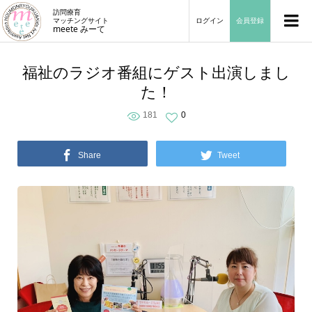
訪問療育
マッチングサイト
ログイン
会員登録
meete みーて
福祉のラジオ番組にゲスト出演しまし
た！
181
0
Share
Tweet